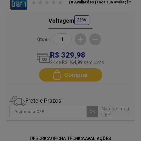
| 0 Avaliações
|
Faça sua avaliação
Voltagem
220V
Qtde.:
R$ 329,98
2
x de R$
164,99
sem juros
Comprar
Frete e Prazos
Não sei meu
OK
CEP
DESCRIÇÃO
FICHA TÉCNICA
AVALIAÇÕES