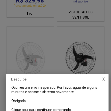
R$ 329,98
Indisponível
Parcelamento em até 2x
VER DETALHES
Tron
VENTISOL
X
Desculpe
Ocorreu um erro inesperado. Por favor, aguarde alguns
Ventilador Parede
Ventilador de Parede Preto
minutos e acesse o sistema novamente.
Oscilante Novo 60cm 220v
60cm Oscilante 127V Tron
Branco Ventisol
Obrigado.
(0)
(0)
Clique aqui para continuar comprando.