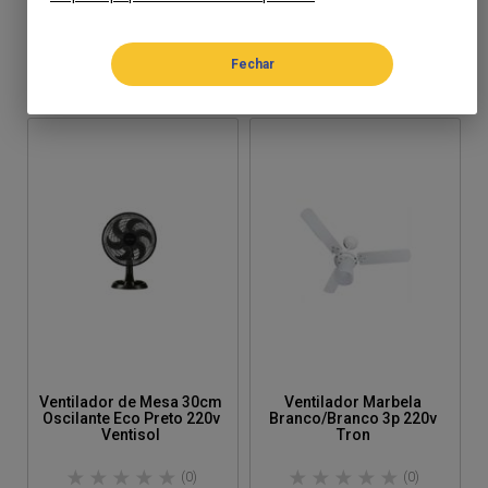
R$ 329,98
R$ 329,98
Parcelamento em até 2x
Parcelamento em até 2x
VENTISOL
Tron
Ventilador de Mesa 30cm
Ventilador Marbela
Oscilante Eco Preto 220v
Branco/Branco 3p 220v
Ventisol
Tron
(0)
(0)