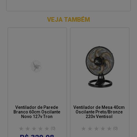
Especificações Técnicas
Marca: Tron
VEJA TAMBÉM
Tipo de Ventilador: Parede
Velocidade: Oscilante
Cor: Preto
Tensão: 220V
Potência: 140W
Rotação: 1200rpm
Frequência: 60Hz
Vazão: 3600m³/h
Eficiência energética: 0,004(m³/s/W)*m
Controle de velocidade: dimmer
Número de pás: 3 pás
Diâmetro da grade: 60cm
Diâmetro da hélice: 52cm
Ventilador de Parede
Ventilador de Mesa 40cm
Branco 60cm Oscilante
Oscilante Preto/Bronze
Novo 127v Tron
220v Ventisol
(0)
(0)