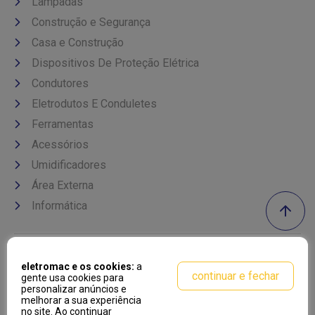
Lampadas
Construção e Segurança
Casa e Construção
Dispositivos De Proteção Elétrica
Condutores
Eletrodutos E Conduletes
Ferramentas
Acessórios
Umidificadores
Área Externa
Informática
Formas de pagamento
eletromac e os cookies:
a
continuar e fechar
gente usa cookies para
personalizar anúncios e
melhorar a sua experiência
no site. Ao continuar