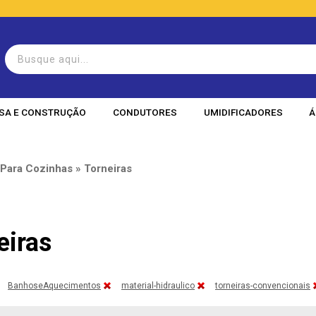
SA E CONSTRUÇÃO
CONDUTORES
UMIDIFICADORES
Á
 Para Cozinhas » Torneiras
eiras
BanhoseAquecimentos
material-hidraulico
torneiras-convencionais