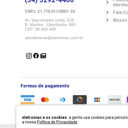
(34) 3292-4400
devolu
CNPJ: 21.770.011/0001-20 
Fale C
Nosso
Av. Vasconcelos costa, 525
B. Martins - Uberlândia -MG 
CEP: 38.400-450
atendimento@eletromac.com.br
Formas de pagamento
eletromac e os cookies:
a gente usa cookies para persona
a nossa
Política de Privacidade
.