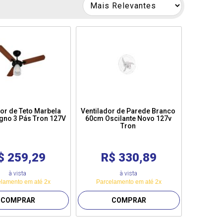
dor de Teto Marbela
Ventilador de Parede Branco
gno 3 Pás Tron 127V
60cm Oscilante Novo 127v
Tron
$ 259,29
R$ 330,89
à vista
à vista
lamento em até 2x
Parcelamento em até 2x
COMPRAR
COMPRAR