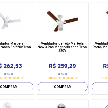
ilador Marbela
Ventilador de Teto Marbela
Ventila
ranco 3p 220v Tron
New 3 Pás Mogno/Branco Tron
Preto/Mo
220V
$ 262,53
R$ 259,29
R
à vista
à vista
lamento em até 2x
Parcelamento em até 2x
Parce
COMPRAR
COMPRAR