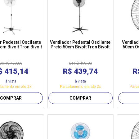
r Pedestal Oscilante
Ventilador Pedestal Oscilante
Ventila
cm Bivolt Tron Bivolt
Preto 50cm Bivolt Tron Bivolt
60cm Os
De R$ 489,00
De R$ 499,00
$ 415,14
R$ 439,74
R
à vista
à vista
lamento em até 2x
Parcelamento em até 2x
Parce
COMPRAR
COMPRAR