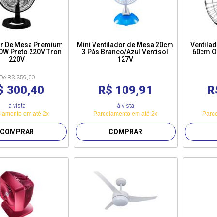
or De Mesa Premium
Mini Ventilador de Mesa 20cm
Ventila
0W Preto 220V Tron
3 Pás Branco/Azul Ventisol
60cm Os
220V
127V
De R$ 359,00
$ 300,40
R$ 109,91
R
à vista
à vista
lamento em até 2x
Parcelamento em até 2x
Parce
COMPRAR
COMPRAR