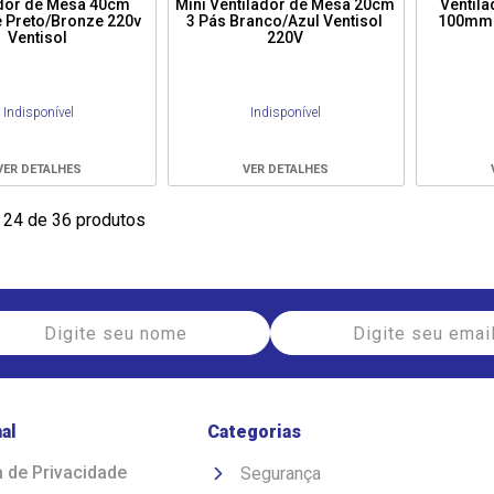
ador de Mesa 40cm
Mini Ventilador de Mesa 20cm
Ventila
e Preto/Bronze 220v
3 Pás Branco/Azul Ventisol
100mm 
Ventisol
220V
Indisponível
Indisponível
VER DETALHES
VER DETALHES
 24 de 36 produtos
nal
Categorias
a de Privacidade
Segurança