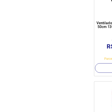
Ventilad
50cm 13
R
Parce