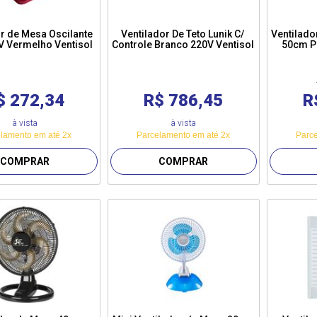
r de Mesa Oscilante
Ventilador De Teto Lunik C/
Ventilado
V Vermelho Ventisol
Controle Branco 220V Ventisol
50cm Pr
$ 272,34
R$ 786,45
R
à vista
à vista
lamento em até 2x
Parcelamento em até 2x
Parce
COMPRAR
COMPRAR