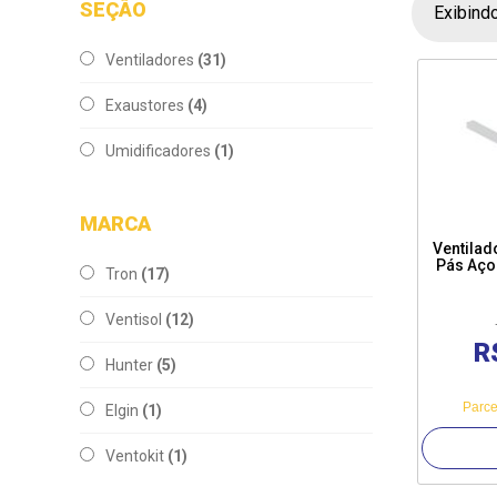
SEÇÃO
Exibind
Ventiladores
(31)
Exaustores
(4)
Umidificadores
(1)
MARCA
Ventilad
Pás Aço
Tron
(17)
Ventisol
(12)
R
Hunter
(5)
Parce
Elgin
(1)
Ventokit
(1)