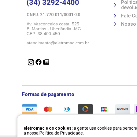
(34) 3292-4400
Politi
devolu
CNPJ: 21.770.011/0001-20 
Fale C
Nosso
Av. Vasconcelos costa, 525
B. Martins - Uberlândia -MG 
CEP: 38.400-450
atendimento@eletromac.com.br
Formas de pagamento
eletromac e os cookies:
a gente usa cookies para persona
a nossa
Política de Privacidade
.