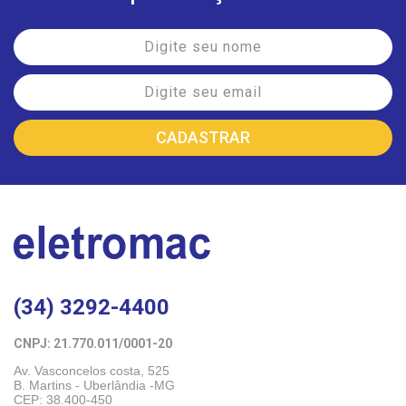
(34) 3292-4400
CNPJ: 21.770.011/0001-20 
Av. Vasconcelos costa, 525
B. Martins - Uberlândia -MG 
CEP: 38.400-450