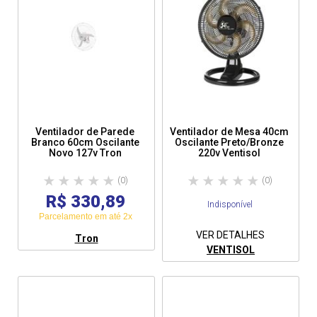
Vazão: 55 m3/Minuto

Potência: 130w

Rotação (RPM): 1.650 rpm máximo

Garantia: 12 meses (Ofertada pelo fabricante)
Ventilador de Parede
Ventilador de Mesa 40cm
Branco 60cm Oscilante
Oscilante Preto/Bronze
Novo 127v Tron
220v Ventisol
(0)
(0)
R$ 330,89
Indisponível
Parcelamento em até 2x
VER DETALHES
Tron
VENTISOL