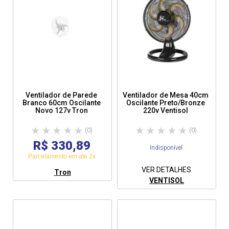
Altura: 42 cm

Vazão: 55 m3/Minuto

Potência: 130w

Rotação (RPM): 1.650 rpm máximo

Garantia: 12 meses (Ofertada pelo fabricante)
Ventilador de Parede
Ventilador de Mesa 40cm
Branco 60cm Oscilante
Oscilante Preto/Bronze
Novo 127v Tron
220v Ventisol
(0)
(0)
R$ 330,89
Indisponível
Parcelamento em até 2x
VER DETALHES
Tron
VENTISOL