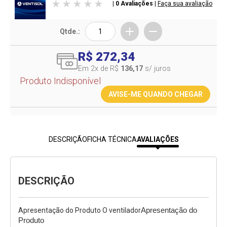
| 0 Avaliações
|
Faça sua avaliação
Qtde.:
R$ 272,34
Em 2
x de R$
136,17
s/ juros
Produto Indisponível
AVISE-ME QUANDO CHEGAR
DESCRIÇÃO
FICHA TÉCNICA
AVALIAÇÕES
DESCRIÇÃO
Apresentação do Produto O ventilador
Apresentação do 
Produto
