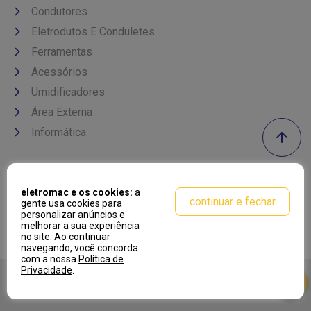
Condutores
Eletrodutos E Conduletes
Ferramentas
Acessórios
Umidificadores
Área Externa
Informática
Formas de pagamento
eletromac e os cookies:
a
continuar e fechar
gente usa cookies para
personalizar anúncios e
melhorar a sua experiência
no site. Ao continuar
navegando, você concorda
com a nossa
Política de
Privacidade
.
Desenvolvido por:
Cubo Amarelo
Tecnologia:
OpenK