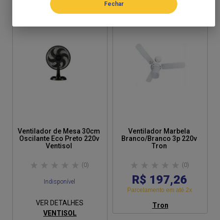
Ventilador de Mesa 30cm
Ventilador Marbela
Oscilante Eco Preto 220v
Branco/Branco 3p 220v
Ventisol
Tron
(0)
(0)
R$ 197,26
Indisponível
Parcelamento em até 2x
VER DETALHES
Tron
VENTISOL