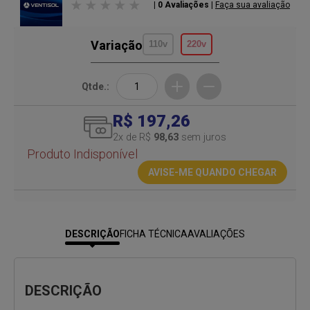
| 0 Avaliações
|
Faça sua avaliação
Variação
110v
220v
Qtde.:
R$ 197,26
2
x de R$
98,63
sem juros
Produto Indisponível
AVISE-ME QUANDO CHEGAR
DESCRIÇÃO
FICHA TÉCNICA
AVALIAÇÕES
DESCRIÇÃO