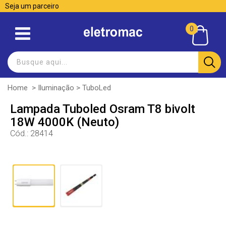
Seja um parceiro
0
Home
>
Iluminação
>
TuboLed
Lampada Tuboled Osram T8 bivolt
18W 4000K (Neuto)
Cód.:
28414