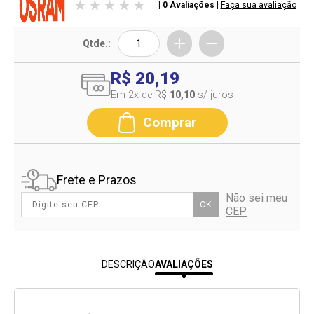
| 0 Avaliações
|
Faça sua avaliação
Qtde.:
R$ 20,19
Em 2
x de R$
10,10
s/ juros
Comprar
Frete e Prazos
Não sei meu
OK
CEP
DESCRIÇÃO
AVALIAÇÕES