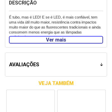
DESCRIÇÃO
É tubo, mas é LED! E se é LED, é mais confiável, tem 
uma vida útil muito maior, resistência contra impactos 
muito maior do que as fluorescentes tradicionais e ainda 
consomem menos energia que as lâmpadas 
tradicionais. 
Ver mais
Tudo isso é a marca das lâmpadas de LED, que se ainda 
não são, dentro de poucos anos vão ser o padrão em 
iluminação comercial e residencial. 
AVALIAÇÕES
E tudo isso sem perder nada na iluminação. São 1.300 
lumens com apenas 18W de potência. As lâmpadas 
fluorescentes tradicionais precisam de 20W para chegar 
nos 1.200 lumens. 
VEJA TAMBÉM
A Lâmpada Tuboled da Osram é líder no mercado, sendo 
uma das marcas mais vendidas em lâmpadas no Brasil 
inteiro. É qualidade garantida e economia também. 
Lâmpadas Tuboled são as mais eficientes