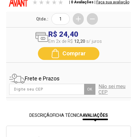
| 0 Avaliações
|
Faça sua avaliação
Qtde.:
R$ 24,40
Em 2
x de R$
12,20
s/ juros
Comprar
Frete e Prazos
Não sei meu
OK
CEP
DESCRIÇÃO
FICHA TÉCNICA
AVALIAÇÕES