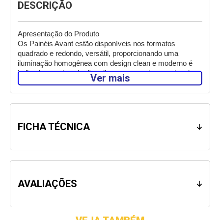
DESCRIÇÃO
Apresentação do Produto 

Os Painéis Avant estão disponíveis nos formatos 
quadrado e redondo, versátil, proporcionando uma 
iluminação homogênea com design clean e moderno é 
indicado para instalações diretamente sobre a caixa de 
Ver mais
passagem, em superfícies de alvenaria ou concreto.

Especificações Técnicas

Marca: Avant

Linha: Pop

FICHA TÉCNICA
Número do modelo: 858100878

Formato: Quadrado

Cor: Branco

Potência: 18W

Temp. de Cor: 4000K (Branco Neutro)

Tensão Nominal: Bivolt

AVALIAÇÕES
Índice de Proteção: IP20

IRC: >70

Fluxo Luminoso: 1260 lm
