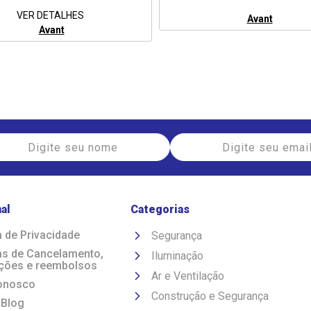
VER DETALHES
Avant
Avant
nal
Categorias
a de Privacidade
Segurança
cas de Cancelamento,
Iluminação
ções e reembolsos
Ar e Ventilação
onosco
Construção e Segurança
 Blog