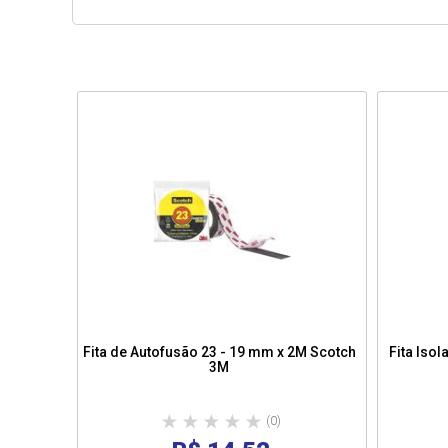
Fita de Autofusão 23 - 19 mm x 2M Scotch
Fita Iso
3M
(0)