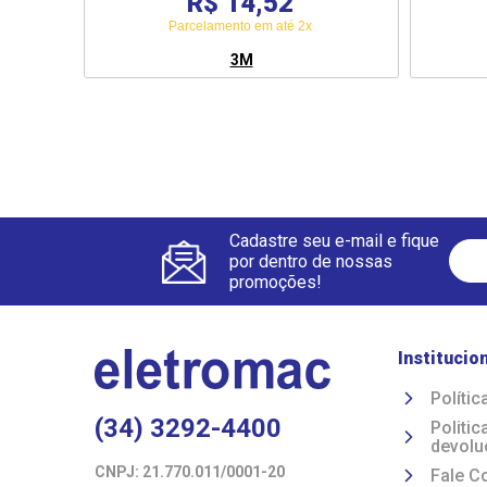
R$ 14,52
Parcelamento em até 2x
3M
Cadastre seu e-mail e fique
por dentro de nossas
promoções!
Institucio
Polític
(34) 3292-4400
Politi
devolu
CNPJ: 21.770.011/0001-20 
Fale C