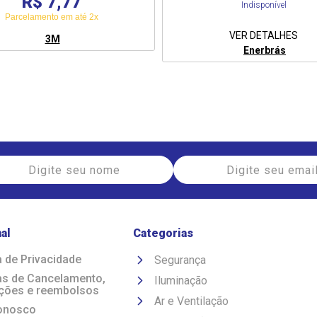
R$ 7,77
Indisponível
Parcelamento em até 2x
VER DETALHES
3M
Enerbrás
nal
Categorias
a de Privacidade
Segurança
cas de Cancelamento,
Iluminação
ções e reembolsos
Ar e Ventilação
onosco