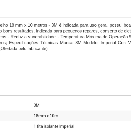
lho 18 mm x 10 metros - 3M é indicada para uso geral, possui boa fle
ndo bons resultados. Indicada para pequenos reparos, conserto de el
ticas - Reduz a vunerabilidade. - Temperatura Máxima de Operaçã
outros; Especificações Técnicas Marca: 3M Modelo: Imperial Cor:
V
fertada pelo fabricante)
3M
18mm x 10m
1 fita isolante Imperial