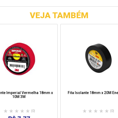
VEJA TAMBÉM
lante Imperial Vermelha 18mm x
Fita Isolante 18mm x 20M En
10M 3M
(0)
(0)