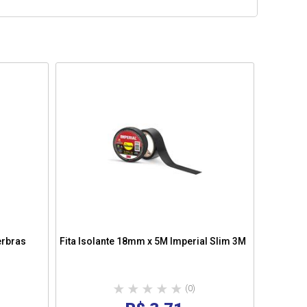
erbras
Fita Isolante 18mm x 5M Imperial Slim 3M
Fita Is
(0)