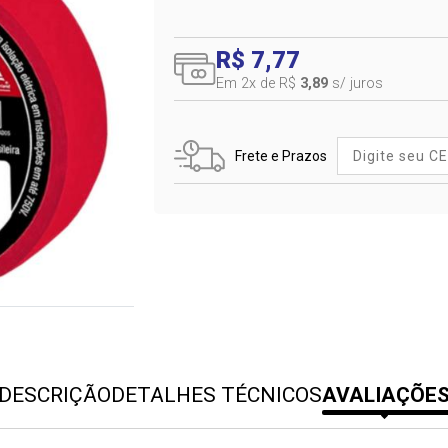
R$ 7,77
Em 2
x de R$
3,89
s/ juros
Frete e Prazos
DESCRIÇÃO
DETALHES TÉCNICOS
AVALIAÇÕE