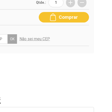
Qtde.:
Comprar
Não sei meu CEP
OK
S