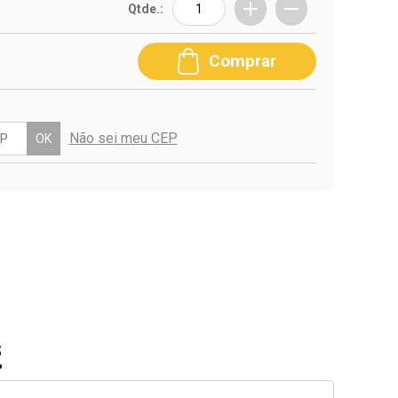
Qtde.:
Comprar
Não sei meu CEP
OK
S