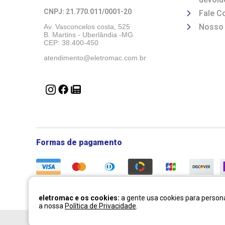
CNPJ: 21.770.011/0001-20 
Fale C
Nosso
Av. Vasconcelos costa, 525
B. Martins - Uberlândia -MG 
CEP: 38.400-450
atendimento@eletromac.com.br
Formas de pagamento
eletromac e os cookies:
a gente usa cookies para persona
a nossa
Política de Privacidade
.