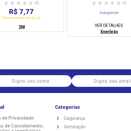
(0)
(0)
R$ 7,77
Indisponível
Parcelamento em até 2x
VER DETALHES
3M
Enerbrás
nal
Categorias
a de Privacidade
Segurança
cas de Cancelamento,
Iluminação
ções e reembolsos