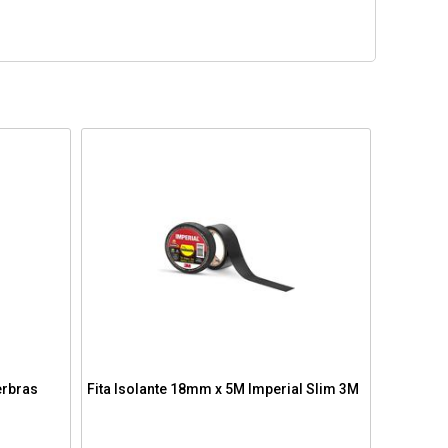
erbras
Fita Isolante 18mm x 5M Imperial Slim 3M
Fita Is