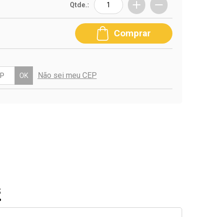
Qtde.:
Comprar
Não sei meu CEP
OK
S