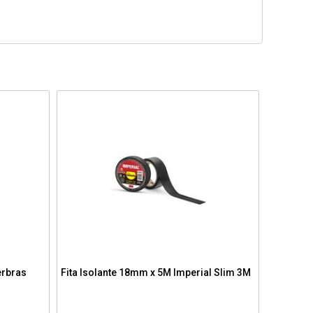
erbras
Fita Isolante 18mm x 5M Imperial Slim 3M
Fita Is