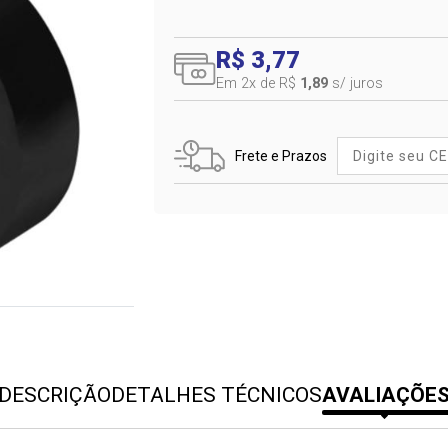
R$ 3,77
Em 2
x de R$
1,89
s/ juros
Frete e Prazos
DESCRIÇÃO
DETALHES TÉCNICOS
AVALIAÇÕE