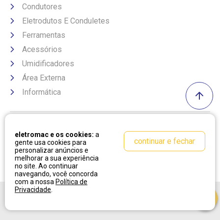
Condutores
Eletrodutos E Conduletes
Ferramentas
Acessórios
Umidificadores
Área Externa
Informática
Formas de pagamento
eletromac e os cookies:
a
continuar e fechar
gente usa cookies para
personalizar anúncios e
melhorar a sua experiência
no site. Ao continuar
navegando, você concorda
com a nossa
Política de
Privacidade
.
Desenvolvido por:
Cubo Amarelo
Tecnologia:
OpenK