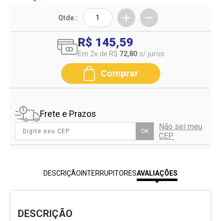
Qtde.:
R$ 145,59
Em 2
x de R$
72,80
s/ juros
Comprar
Frete e Prazos
Não sei meu
OK
CEP
DESCRIÇÃO
INTERRUPITORES
AVALIAÇÕES
DESCRIÇÃO