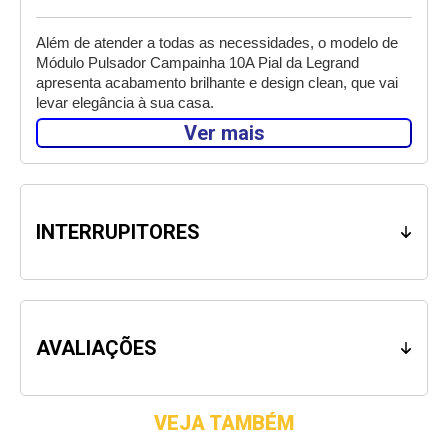
Além de atender a todas as necessidades, o modelo de 
Módulo Pulsador Campainha 10A Pial da Legrand 
apresenta acabamento brilhante e design clean, que vai 
levar elegância à sua casa. 
Ver mais
Presente nos 5 continentes, em mais de 180 países, a 
Legrand traz soluções comprovadas mundialmente de 
alta tecnologia para instalações elétricas residenciais, 
comerciais e industriais. 
INTERRUPITORES
Atenção: Antes de iniciar a instalação do produto desligue 
o circuito elétrico. 
AVALIAÇÕES
VEJA TAMBÉM