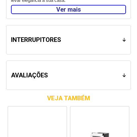
levar elegância à sua casa. 
Ver mais
Presente nos 5 continentes, em mais de 180 países, a 
Legrand traz soluções comprovadas mundialmente de 
alta tecnologia para instalações elétricas residenciais, 
comerciais e industriais. 
INTERRUPITORES
Atenção: Antes de iniciar a instalação do produto desligue 
o circuito elétrico.
AVALIAÇÕES
VEJA TAMBÉM