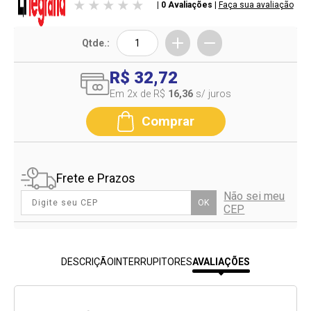
| 0 Avaliações
|
Faça sua avaliação
Qtde.:
R$ 32,72
Em 2
x de R$
16,36
s/ juros
Comprar
Frete e Prazos
Não sei meu
OK
CEP
DESCRIÇÃO
INTERRUPITORES
AVALIAÇÕES