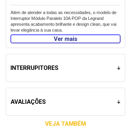
Além de atender a todas as necessidades, o modelo de 
Interruptor Módulo Paralelo 10A POP da Legrand 
apresenta acabamento brilhante e design clean, que vai 
levar elegância à sua casa. 
Ver mais
Presente nos 5 continentes, em mais de 180 países, a 
Legrand traz soluções comprovadas mundialmente de 
alta tecnologia para instalações elétricas residenciais, 
comerciais e industriais. 
INTERRUPITORES
Atenção: Antes de iniciar a instalação do produto desligue 
o circuito elétrico. 
AVALIAÇÕES
VEJA TAMBÉM