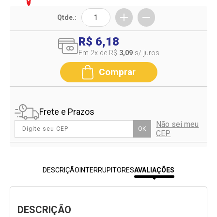
Qtde.:
R$ 6,18
Em 2
x de R$
3,09
s/ juros
Comprar
Frete e Prazos
Não sei meu
OK
CEP
DESCRIÇÃO
INTERRUPITORES
AVALIAÇÕES
DESCRIÇÃO