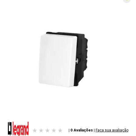
| 0 Avaliações
|
Faça sua avaliação