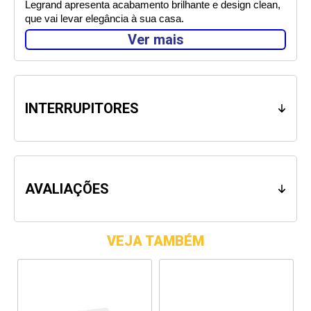
Legrand apresenta acabamento brilhante e design clean, 
que vai levar elegância à sua casa. 
Ver mais
Presente nos 5 continentes, em mais de 180 países, a 
Legrand traz soluções comprovadas mundialmente de 
alta tecnologia para instalações elétricas residenciais, 
comerciais e industriais. 
INTERRUPITORES
Atenção: Antes de iniciar a instalação do produto desligue 
o circuito elétrico. 
AVALIAÇÕES
VEJA TAMBÉM