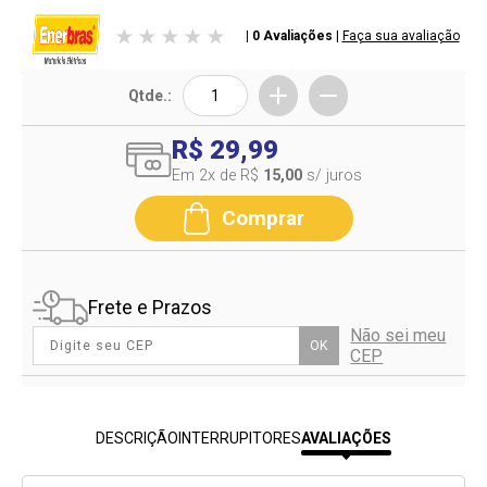
| 0 Avaliações
|
Faça sua avaliação
Qtde.:
R$ 29,99
Em 2
x de R$
15,00
s/ juros
Comprar
Frete e Prazos
Não sei meu
OK
CEP
DESCRIÇÃO
INTERRUPITORES
AVALIAÇÕES