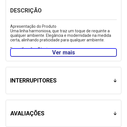
DESCRIÇÃO
Apresentação do Produto
Uma linha harmoniosa, que traz um toque de requinte a
qualquer ambiente. Elegância e modernidade na medida
certa, alinhando praticidade para qualquer ambiente.
Especificações Técnicas
Ver mais
Marca: Enerbras
Linha: Neo Sottile
Referência do Produto: 5209-EPN
Cor: Branco
Acabamento do produto: Brilhante
Corrente Máxima: 10A
INTERRUPITORES
Tensão Nominal (VOLTS): 250V
Material: Plástico
Altura: 8cm
Comprimento: 7,3cm
Largura: 5,1cm
Peso do Produto: 0,068kg
Acabamento do produto: Brilhante
AVALIAÇÕES
Garantia: 12 meses (Ofertada pelo fabricante)
Dica: Antes de instalar o produto, desligue a energia
elétrica.