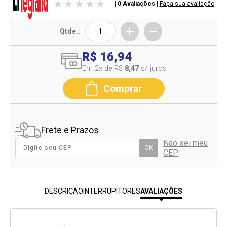
| 0 Avaliações
|
Faça sua avaliação
Qtde.:
R$ 16,94
Em 2
x de R$
8,47
s/ juros
Comprar
Frete e Prazos
Não sei meu
OK
CEP
DESCRIÇÃO
INTERRUPITORES
AVALIAÇÕES