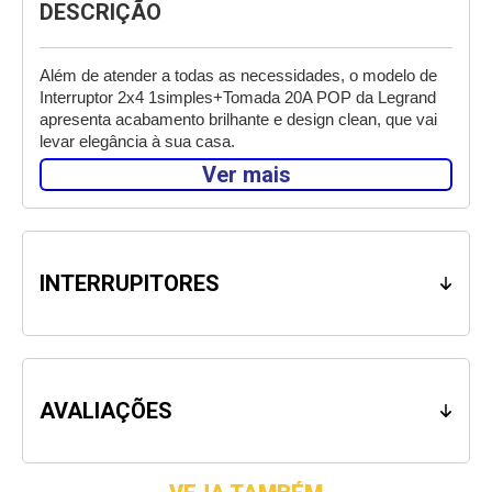
DESCRIÇÃO
Além de atender a todas as necessidades, o modelo de 
Interruptor 2x4 1simples+Tomada 20A POP da Legrand 
apresenta acabamento brilhante e design clean, que vai 
levar elegância à sua casa. 
Ver mais
Presente nos 5 continentes, em mais de 180 países, a 
Legrand traz soluções comprovadas mundialmente de 
alta tecnologia para instalações elétricas residenciais, 
comerciais e industriais. 
INTERRUPITORES
Atenção: Antes de iniciar a instalação do produto desligue 
o circuito elétrico.
AVALIAÇÕES