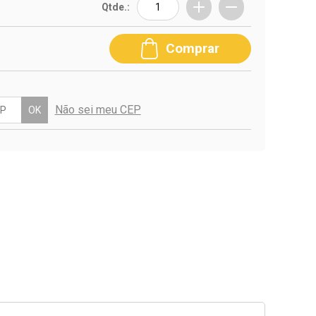
Qtde.:
Comprar
Não sei meu CEP
OK