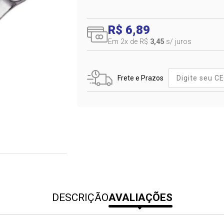
R$ 6,89
Em 2
x de R$
3,45
s/ juros
Frete e Prazos
DESCRIÇÃO
AVALIAÇÕES