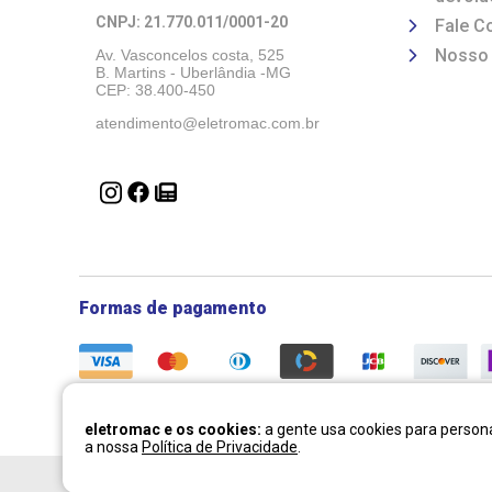
CNPJ: 21.770.011/0001-20 
Fale C
Nosso
Av. Vasconcelos costa, 525
B. Martins - Uberlândia -MG 
CEP: 38.400-450
atendimento@eletromac.com.br
Formas de pagamento
eletromac e os cookies:
a gente usa cookies para persona
a nossa
Política de Privacidade
.