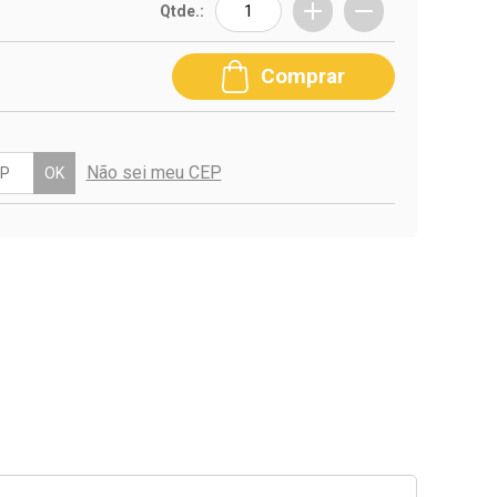
Qtde.:
Comprar
Não sei meu CEP
OK