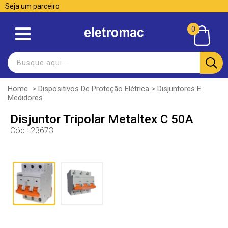
Seja um parceiro
0
Home
>
Dispositivos De Proteção Elétrica
>
Disjuntores E
Medidores
Disjuntor Tripolar Metaltex C 50A
Cód.:
23673