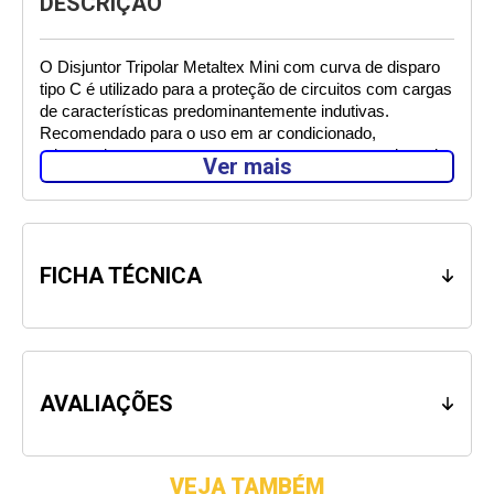
DESCRIÇÃO
O Disjuntor Tripolar Metaltex Mini com curva de disparo 
tipo C é utilizado para a proteção de circuitos com cargas 
de características predominantemente indutivas. 
Recomendado para o uso em ar condicionado, 
microondas, motores e cargas que apresentam picos de 
Ver mais
corrente no momento da ligação.  
Utilizar um Disjuntor Metaltex proporciona alta proteção 
das instalações e dos condutores elétricos contra curtos 
circuitos e sobrecargas. 
FICHA TÉCNICA
Com a linha de Disjuntores Metaltex, você tem 
segurança garantida de funcionamento dos seus 
aparelhos, pois todas as peças são reguladas de acordo 
com as mais rigorosas normas técnicas, podendo os 
disjuntores serem aplicados a todo tipo de instalação 
AVALIAÇÕES
elétrica residencial, comercial ou industrial de baixa 
tensão em corrente alternada. 
VEJA TAMBÉM