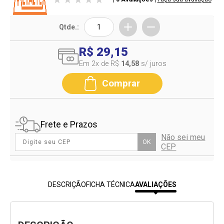
Qtde.:
R$ 29,15
Em 2
x de R$
14,58
s/ juros
Comprar
Frete e Prazos
Não sei meu
OK
CEP
DESCRIÇÃO
FICHA TÉCNICA
AVALIAÇÕES