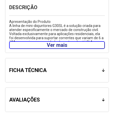
DESCRIÇÃO
Apresentação do Produto
A linha de mini-disjuntores G30SL é a solução criada para
atender especificamente o mercado de construção civil.
Voltada exclusivamente para aplicações residenciais, ela
foi desenvolvida para suportar correntes que variam de 6 a
63A e possui uma capacidade de ruptura de até 5kA,
Ver mais
estando em conformidade com a norma NBR 60898 além
de possuir certificação INMETRO.
Especificações Técnicas
Marca: ABB/GE
Referência do Produto: G33SLC20
FICHA TÉCNICA
Corrente Nominal: 20A
Número de Pólos: 3.
AVALIAÇÕES