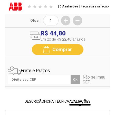
| 0 Avaliações
|
Faça sua avaliação
Qtde.:
R$ 44,80
Em 2
x de R$
22,40
s/ juros
Comprar
Frete e Prazos
Não sei meu
OK
CEP
DESCRIÇÃO
FICHA TÉCNICA
AVALIAÇÕES