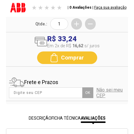
| 0 Avaliações
|
Faça sua avaliação
Qtde.:
R$ 33,24
Em 2
x de R$
16,62
s/ juros
Comprar
Frete e Prazos
Não sei meu
OK
CEP
DESCRIÇÃO
FICHA TÉCNICA
AVALIAÇÕES