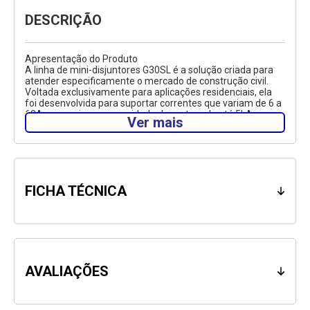
DESCRIÇÃO
Apresentação do Produto
A linha de mini-disjuntores G30SL é a solução criada para
atender especificamente o mercado de construção civil.
Voltada exclusivamente para aplicações residenciais, ela
foi desenvolvida para suportar correntes que variam de 6 a
63A e possui uma capacidade de ruptura de até 5kA,
Ver mais
estando em conformidade com a norma NBR 60898 além
de possuir certificação INMETRO.
Especificações Técnicas
Marca: ABB/GE
Referência do Produto: G32SLC40
FICHA TÉCNICA
Corrente Nominal: 40A
Número de Pólos: 2.
AVALIAÇÕES