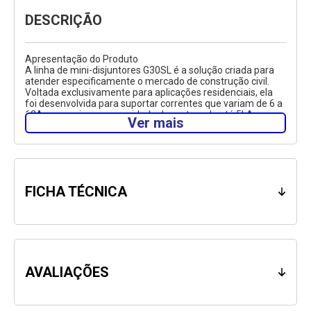
DESCRIÇÃO
Apresentação do Produto
A linha de mini-disjuntores G30SL é a solução criada para
atender especificamente o mercado de construção civil.
Voltada exclusivamente para aplicações residenciais, ela
foi desenvolvida para suportar correntes que variam de 6 a
63A e possui uma capacidade de ruptura de até 5kA,
Ver mais
estando em conformidade com a norma NBR 60898 além
de possuir certificação INMETRO.
Especificações Técnicas
Marca: ABB/GE
Referência do Produto: G32SLC16
FICHA TÉCNICA
Corrente Nominal: 16A
Número de Pólos: 2.
AVALIAÇÕES