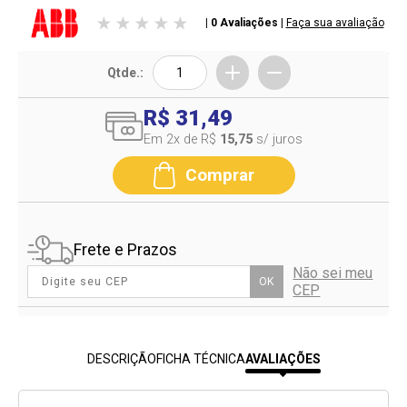
| 0 Avaliações
|
Faça sua avaliação
Qtde.:
R$ 31,49
Em 2
x de R$
15,75
s/ juros
Comprar
Frete e Prazos
Não sei meu
OK
CEP
DESCRIÇÃO
FICHA TÉCNICA
AVALIAÇÕES