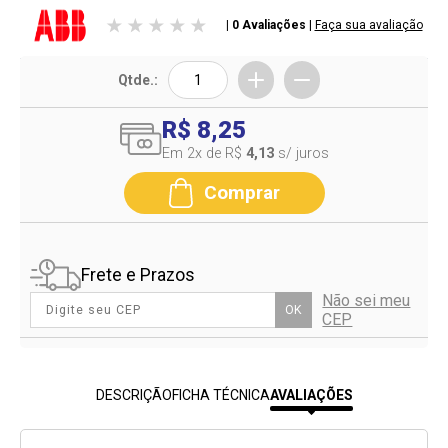
| 0 Avaliações
|
Faça sua avaliação
Qtde.:
R$ 8,25
Em 2
x de R$
4,13
s/ juros
Comprar
Frete e Prazos
Não sei meu
OK
CEP
DESCRIÇÃO
FICHA TÉCNICA
AVALIAÇÕES