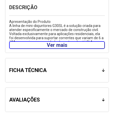
DESCRIÇÃO
Apresentação do Produto
A linha de mini-disjuntores G30SL é a solução criada para
atender especificamente o mercado de construção civil.
Voltada exclusivamente para aplicações residenciais, ela
foi desenvolvida para suportar correntes que variam de 6 a
63A e possui uma capacidade de ruptura de até 5kA,
Ver mais
estando em conformidade com a norma NBR 60898 além
de possuir certificação INMETRO.
Especificações Técnicas
Marca: ABB/GE
Referência do Produto: G31SLC16
FICHA TÉCNICA
Corrente Nominal: 16A
Número de Pólos: 1.
AVALIAÇÕES