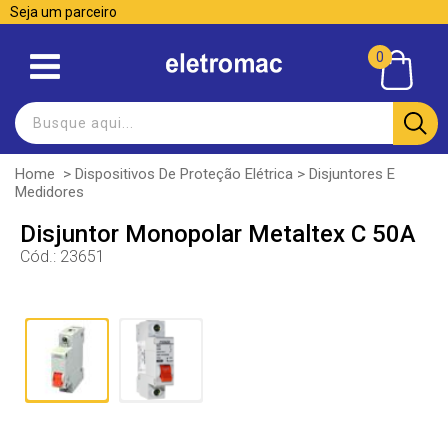
Seja um parceiro
0
Home
>
Dispositivos De Proteção Elétrica
>
Disjuntores E
Medidores
Disjuntor Monopolar Metaltex C 50A
Cód.:
23651