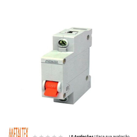
| 0 Avaliações
|
Faça sua avaliação