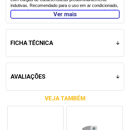
indutivas. Recomendado para o uso em ar condicionado, 
microondas, motores e cargas que apresentam picos de 
Ver mais
corrente no momento da ligação.  
Utilizar um Disjuntor Metaltex proporciona alta proteção 
das instalações e dos condutores elétricos contra curtos 
circuitos e sobrecargas. 
FICHA TÉCNICA
Com a linha de Disjuntores Metaltex, você tem 
segurança garantida de funcionamento dos seus 
aparelhos, pois todas as peças são reguladas de acordo 
com as mais rigorosas normas técnicas, podendo os 
disjuntores serem aplicados a todo tipo de instalação 
AVALIAÇÕES
elétrica residencial, comercial ou industrial de baixa 
tensão em corrente alternada. 
VEJA TAMBÉM