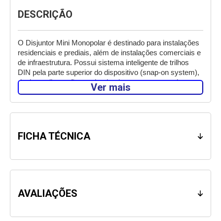
DESCRIÇÃO
O Disjuntor Mini Monopolar é destinado para instalações 
residenciais e prediais, além de instalações comerciais e 
de infraestrutura. Possui sistema inteligente de trilhos 
DIN pela parte superior do dispositivo (snap-on system), 
design e dimensões padronizados com restante do 
Ver mais
portfólio de proteção e segurança, seguindo as normas 
técnicas nacionais e internacionais, assim como as 
normas ambientais internacionais – RoHs.   
Com a mesma qualidade que você confia, a linha 5SL1 
FICHA TÉCNICA
garante total proteção para seus projetos e instalações, 
os Disjuntores Mini Monopolar Siemens têm segurança e 
a tranquilidade da escolha certa. 
AVALIAÇÕES