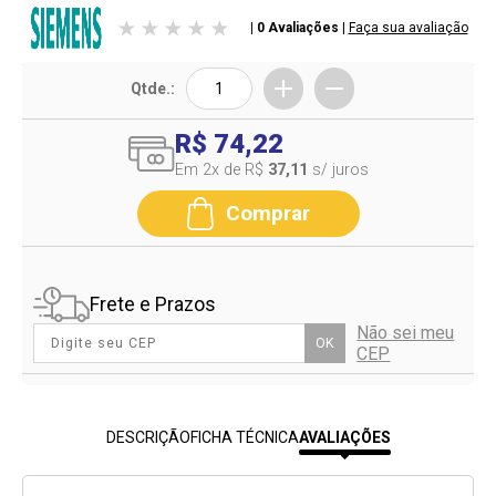
| 0 Avaliações
|
Faça sua avaliação
Qtde.:
R$ 74,22
Em 2
x de R$
37,11
s/ juros
Comprar
Frete e Prazos
Não sei meu
OK
CEP
DESCRIÇÃO
FICHA TÉCNICA
AVALIAÇÕES