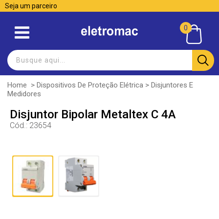
Seja um parceiro
0
Home
>
Dispositivos De Proteção Elétrica
>
Disjuntores E
Medidores
Disjuntor Bipolar Metaltex C 4A
Cód.:
23654