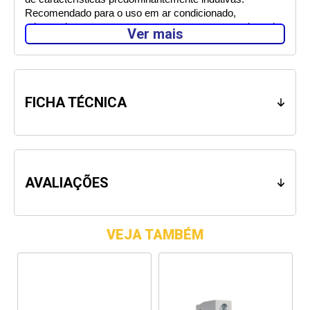
Recomendado para o uso em ar condicionado, 
microondas, motores e cargas que apresentam picos de 
Ver mais
corrente no momento da ligação.  
Utilizar um Disjuntor Metaltex proporciona alta proteção 
das instalações e dos condutores elétricos contra curtos 
circuitos e sobrecargas. 
FICHA TÉCNICA
Com a linha de Disjuntores Metaltex, você tem 
segurança garantida de funcionamento dos seus 
aparelhos, pois todas as peças são reguladas de acordo 
com as mais rigorosas normas técnicas, podendo os 
disjuntores serem aplicados a todo tipo de instalação 
AVALIAÇÕES
elétrica residencial, comercial ou industrial de baixa 
tensão em corrente alternada. 
VEJA TAMBÉM