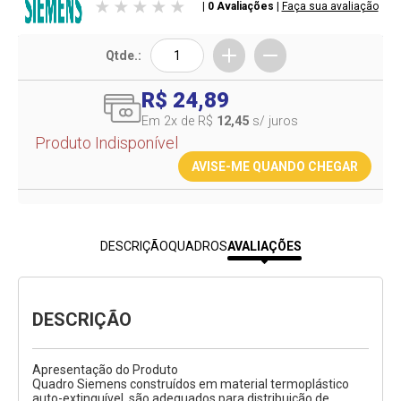
| 0 Avaliações
|
Faça sua avaliação
Qtde.:
R$ 24,89
Em 2
x de R$
12,45
s/ juros
Produto Indisponível
AVISE-ME QUANDO CHEGAR
DESCRIÇÃO
QUADROS
AVALIAÇÕES
DESCRIÇÃO
Apresentação do Produto
Quadro Siemens construídos em material termoplástico
auto-extinguível, são adequados para distribuição de