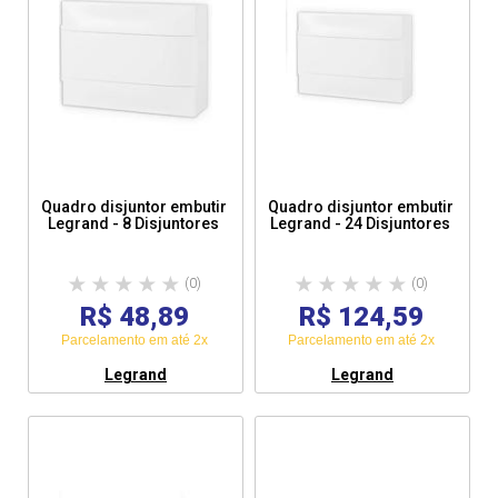
Tensão Nominal: Até 400v
Material: Plástico
Grau de Proteção: IP 40
Altura: 28,6cm
Largura: 45,2cm
Profundidade: 11,0cm
Peso: 1,200Kg
Quadro disjuntor embutir
Quadro disjuntor embutir
Legrand - 8 Disjuntores
Legrand - 24 Disjuntores
(0)
(0)
R$ 48,89
R$ 124,59
Parcelamento em até 2x
Parcelamento em até 2x
Legrand
Legrand