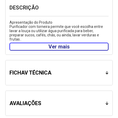
DESCRIÇÃO
Apresentação do Produto
Purificador com torneira permite que você escolha entre
lavar a louça ou utilizar água purificada para beber,
preparar sucos, cafés, chás, ou ainda, lavar verduras e
frutas..
Ver mais
O Acqua Bella de mesa é uma opção para os consumidores
que preferem instalar o produto sobre a pia.
Especificações Técnicas
Marca: Lorenzetti
Modelo: Acqua Bella
FICHAV TÉCNICA
Cor: Preto
Material Predominante: Polipropileno
Vida Útil Recomendada (Refil): 1000 litros
Vazão Nominal: 30L/h
Pressão Mínima e Máxima: 20kPa a 400kPa
Temperatura Mínima e Máxima: 3ºC a 40ºC
Sistema: Acionamento Simples
AVALIAÇÕES
Bica Giratória: Sim
Instalação: Parede