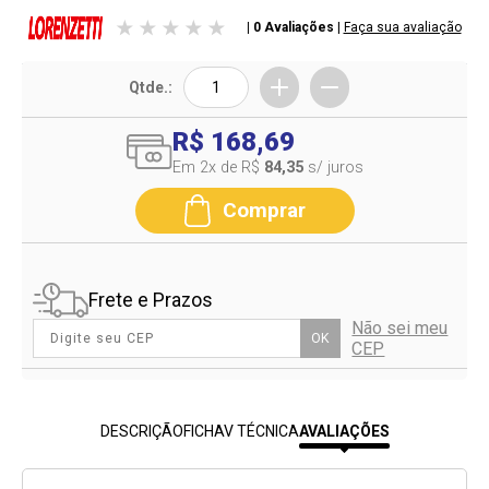
| 0 Avaliações
|
Faça sua avaliação
Qtde.:
R$ 168,69
Em 2
x de R$
84,35
s/ juros
Comprar
Frete e Prazos
Não sei meu
OK
CEP
DESCRIÇÃO
FICHAV TÉCNICA
AVALIAÇÕES