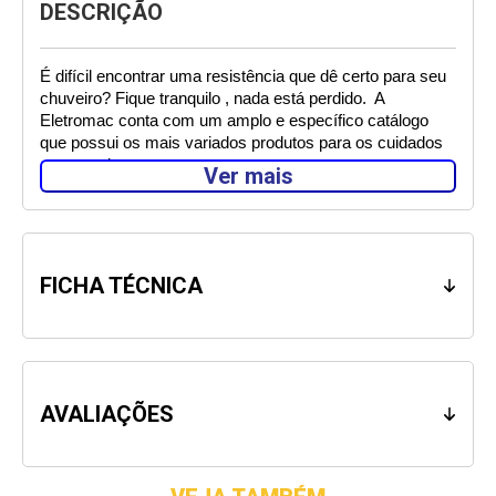
DESCRIÇÃO
É difícil encontrar uma resistência que dê certo para seu 
chuveiro? Fique tranquilo , nada está perdido.  A 
Eletromac conta com um amplo e específico catálogo 
que possui os mais variados produtos para os cuidados 
com seu lar. 
Ver mais
Pensando nisso, nós te apresentamos: A  
Resistência 
Duo Shower 220v. Resistência compatível 
com os produtos: duo 
shower multitemperaturas e duo shower quadra 
FICHA TÉCNICA
multitemperaturas 220v.
 Essa resistência
 possui uma funcionalidade que deixa 
seu chuveiro praticamente novo, sem falar na praticidade 
da instalação!
AVALIAÇÕES