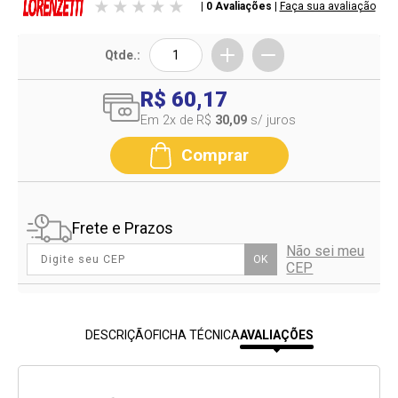
| 0 Avaliações
|
Faça sua avaliação
Qtde.:
R$ 60,17
Em 2
x de R$
30,09
s/ juros
Comprar
Frete e Prazos
Não sei meu
OK
CEP
DESCRIÇÃO
FICHA TÉCNICA
AVALIAÇÕES