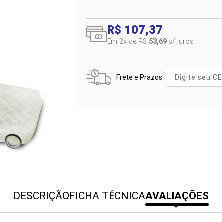
R$ 107,37
Em 2
x de R$
53,69
s/ juros
Frete e Prazos
DESCRIÇÃO
FICHA TÉCNICA
AVALIAÇÕES