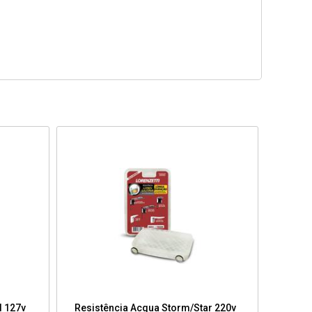
l 127v
Resistência Acqua Storm/Star 220v
Resis