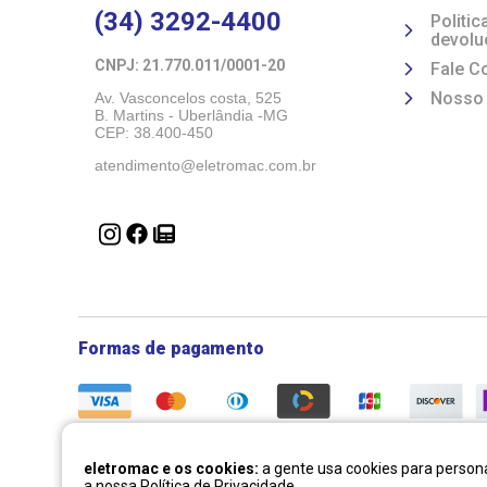
(34) 3292-4400
Politi
devolu
CNPJ: 21.770.011/0001-20 
Fale C
Nosso
Av. Vasconcelos costa, 525
B. Martins - Uberlândia -MG 
CEP: 38.400-450
atendimento@eletromac.com.br
Formas de pagamento
eletromac e os cookies:
a gente usa cookies para persona
a nossa
Política de Privacidade
.