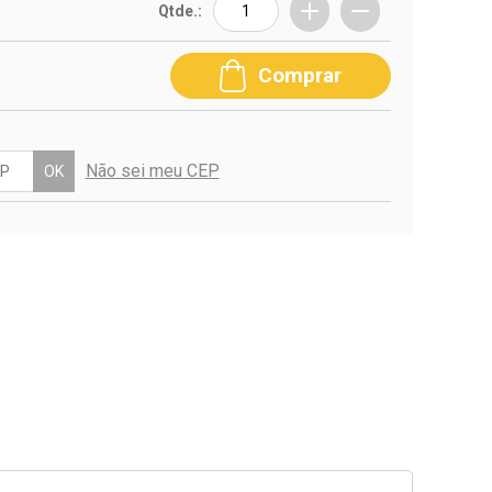
Qtde.:
Comprar
Não sei meu CEP
OK