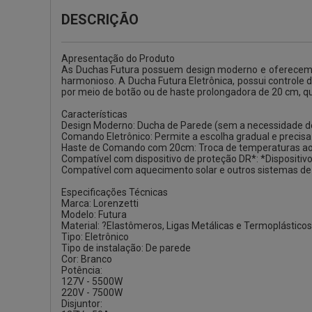
DESCRIÇÃO
Apresentação do Produto
As Duchas Futura possuem design moderno e oferecem u
harmonioso. A Ducha Futura Eletrônica, possui control
por meio de botão ou de haste prolongadora de 20 cm, que
Características
Design Moderno: Ducha de Parede (sem a necessidade de 
Comando Eletrônico: Permite a escolha gradual e precis
Haste de Comando com 20cm: Troca de temperaturas ao 
Compatível com dispositivo de proteção DR*: *Dispositivo 
Compatível com aquecimento solar e outros sistemas d
Especificações Técnicas
Marca: Lorenzetti
Modelo: Futura
Material: ?Elastômeros, Ligas Metálicas e Termoplásticos
Tipo: Eletrônico
Tipo de instalação: De parede
Cor: Branco
Potência:
127V - 5500W
220V - 7500W
Disjuntor: