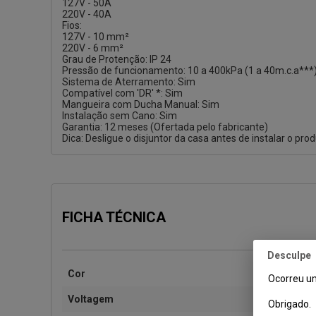
127V - 50A
220V - 40A
Fios:
127V - 10 mm²
220V - 6 mm²
Grau de Protenção: IP 24
Pressão de funcionamento: 10 a 400kPa (1 a 40m.c.a***
Sistema de Aterramento: Sim
Compatível com 'DR' *: Sim
Mangueira com Ducha Manual: Sim
Instalação sem Cano: Sim
Garantia: 12 meses (Ofertada pelo fabricante)
Dica: Desligue o disjuntor da casa antes de instalar o pr
FICHA TÉCNICA
Desculpe
Cor
Ocorreu um
Voltagem
Obrigado.