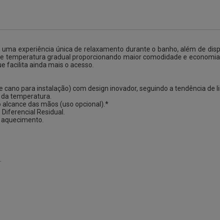
ma experiência única de relaxamento durante o banho, além de dispe
e de temperatura gradual proporcionando maior comodidade e economia 
 facilita ainda mais o acesso.
cano para instalação) com design inovador, seguindo a tendência de l
a da temperatura.
alcance das mãos (uso opcional).*
Diferencial Residual.
e aquecimento.
.