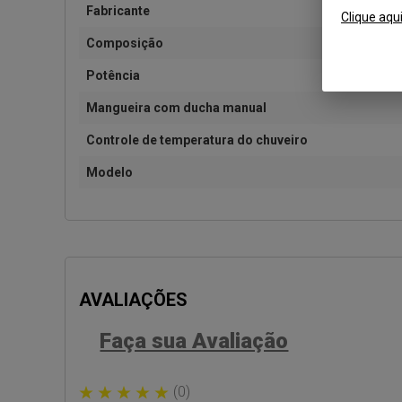
Fabricante
Clique aqu
Composição
Potência
Mangueira com ducha manual
Controle de temperatura do chuveiro
Modelo
AVALIAÇÕES
Faça sua Avaliação
(0)