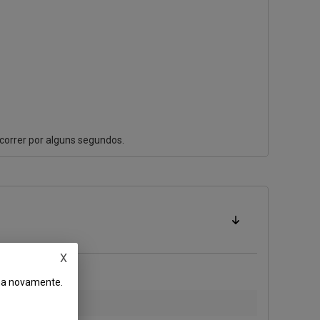
 correr por alguns segundos.
X
ema novamente.