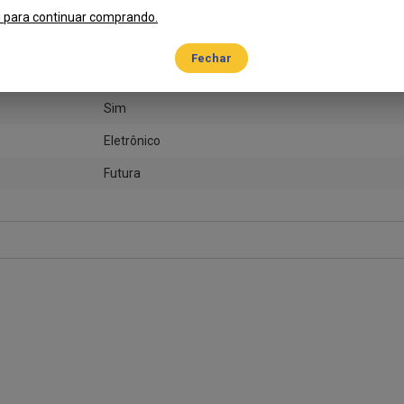
Lorenzetti
i para continuar comprando.
Termoplásticos/Elastômeros/Ligas Metálicas
5500W ou 7500W
Sim
Eletrônico
Futura