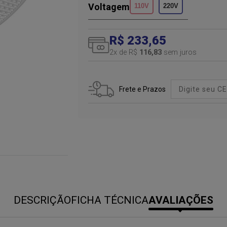
Voltagem
110V
220V
R$ 233,65
2
x de R$
116,83
sem juros
Frete e Prazos
DESCRIÇÃO
FICHA TÉCNICA
AVALIAÇÕES