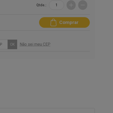
Qtde.:
Comprar
Não sei meu CEP
OK