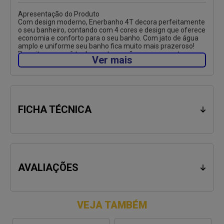
Apresentação do Produto
Com design moderno, Enerbanho 4T decora perfeitamente
o seu banheiro, contando com 4 cores e design que oferece
economia e conforto para o seu banho. Com jato de água
amplo e uniforme seu banho fica muito mais prazeroso!
Permite que você tenha quatro opções para encontrar a
Ver mais
temperatura certa da água e tomar um banho com muito
mais conforto, segurança e economia em qualquer estação
do ano. Uma ducha, quatro temperaturas, diversos
momentos de prazer.
Especificações Técnicas
FICHA TÉCNICA
Marca: Enerbrás
Modelo: Enerbanho
Tipo: Multitemperaturas
Tipo de instalação: De parede
Jato: Reto
Cor: Azul
Potência:
AVALIAÇÕES
127V - 5500W
220V - 6800W
Pressão Mínima de Funcionamento: 1m.c.a. (10kPa)
Pressão Máxima de Funcionamento: 40m.c.a. (400kPa)
Eficiência Energética: 95%
VEJA TAMBÉM
Compatível com aquecimento solar: Sim
Manual de Instalação: Sim
Desenho Técnico: Sim