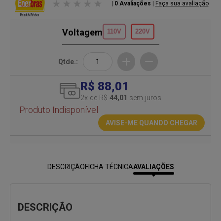
| 0 Avaliações
|
Faça sua avaliação
Voltagem
110V
220V
Qtde.:
R$ 88,01
2
x de R$
44,01
sem juros
Produto Indisponível
AVISE-ME QUANDO CHEGAR
DESCRIÇÃO
FICHA TÉCNICA
AVALIAÇÕES
DESCRIÇÃO