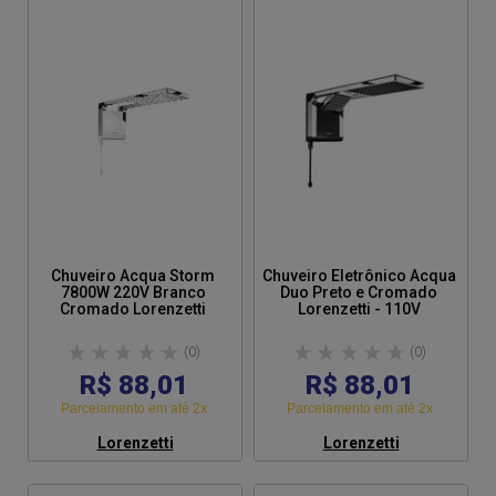
Chuveirinho: Sim
Mangueira: Sim
Suporte: Sim
Parafuso: Sim
Altura: 19,2cm
Largura: 8,7cm
Comprimento: 15,5cm
Peso: 0,590kg
Garantia: 12 meses (Ofertada pelo fabricante)
Dica: Desligue o disjuntor da casa antes de instalar o
produto - Após instalar deixe o chuveiro na função
desligado e deixe a água correr por alguns segundos..
Chuveiro Acqua Storm
Chuveiro Eletrônico Acqua
7800W 220V Branco
Duo Preto e Cromado
Cromado Lorenzetti
Lorenzetti - 110V
(0)
(0)
R$ 88,01
R$ 88,01
Parcelamento em até 2x
Parcelamento em até 2x
Lorenzetti
Lorenzetti