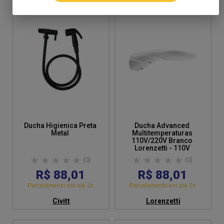
Ducha Higienica Preta
Ducha Advanced
Metal
Multitemperaturas
110V/220V Branco
Lorenzetti - 110V
(0)
(0)
R$ 88,01
R$ 88,01
Parcelamento em até 2x
Parcelamento em até 2x
Civitt
Lorenzetti