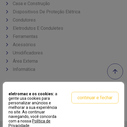
Casa e Construção
Dispositivos De Proteção Elétrica
Condutores
Eletrodutos E Conduletes
Ferramentas
Acessórios
Umidificadores
Área Externa
Informática
Formas de pagamento
eletromac e os cookies:
a
continuar e fechar
gente usa cookies para
personalizar anúncios e
melhorar a sua experiência
no site. Ao continuar
navegando, você concorda
com a nossa
Política de
Privacidade
.