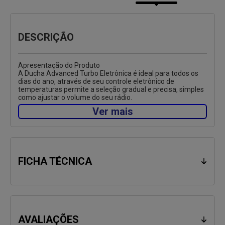
DESCRIÇÃO
Apresentação do Produto
A Ducha Advanced Turbo Eletrônica é ideal para todos os
dias do ano, através de seu controle eletrônico de
temperaturas permite a seleção gradual e precisa, simples
como ajustar o volume do seu rádio.
Ver mais
O controle eletrônico proporciona mais economia de
energia em dias mais quentes, evitando que se utilize uma
temperatura e quantidade de água maior para ter um
banho confortável, pois não há a necessidade de aumentar
o volume de água para ajustar a temperatura.
FICHA TÉCNICA
Ideal para residências com pouca pressão de água, conta
com uma verdadeira tecnologia de pressurização de água
que aumenta o volume e a pressão tornando o banho mais
gostoso e relaxante.
Características
Comando Eletrônico: Permite a escolha gradual da
AVALIAÇÕES
temperatura