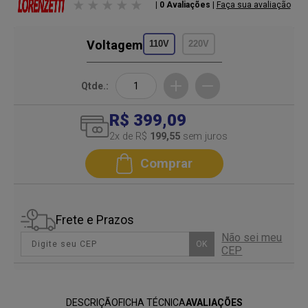
| 0 Avaliações
|
Faça sua avaliação
Voltagem
110V
220V
Qtde.:
R$ 399,09
2
x de R$
199,55
sem juros
Comprar
Frete e Prazos
Não sei meu
OK
CEP
DESCRIÇÃO
FICHA TÉCNICA
AVALIAÇÕES