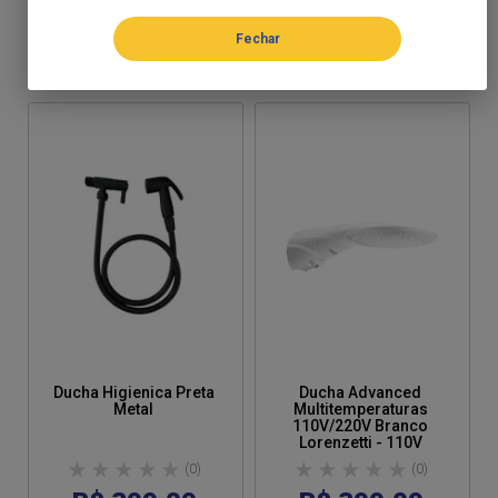
R$ 399,09
R$ 399,09
Parcelamento em até 2x
Parcelamento em até 2x
Lorenzetti
Lorenzetti
Ducha Higienica Preta
Ducha Advanced
Metal
Multitemperaturas
110V/220V Branco
Lorenzetti - 110V
(0)
(0)