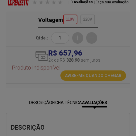
| 0 Avaliações
|
Faça sua avaliação
Voltagem
110V
220V
Qtde.:
R$ 657,96
2
x de R$
328,98
sem juros
Produto Indisponível
AVISE-ME QUANDO CHEGAR
DESCRIÇÃO
FICHA TÉCNICA
AVALIAÇÕES
DESCRIÇÃO