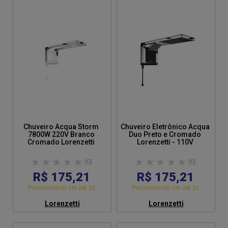
Mangueira com Ducha Manual: Sim
Garantia: 12 meses (Ofertada pelo fabricante)
Dica: Desligue o disjuntor da casa antes de instalar o
produto - Após instalar deixe o chuveiro na função
desligado e deixe a água correr por alguns segundos..
Chuveiro Acqua Storm
Chuveiro Eletrônico Acqua
7800W 220V Branco
Duo Preto e Cromado
Cromado Lorenzetti
Lorenzetti - 110V
(0)
(0)
R$ 175,21
R$ 175,21
Parcelamento em até 2x
Parcelamento em até 2x
Lorenzetti
Lorenzetti