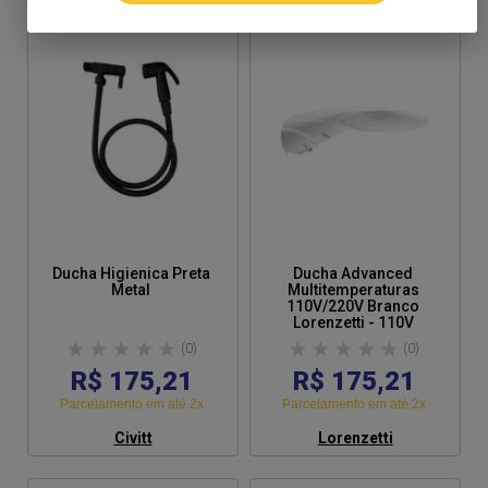
Ducha Higienica Preta
Ducha Advanced
Metal
Multitemperaturas
110V/220V Branco
Lorenzetti - 110V
(0)
(0)
R$ 175,21
R$ 175,21
Parcelamento em até 2x
Parcelamento em até 2x
Civitt
Lorenzetti