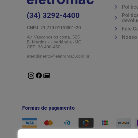
Polític
(34) 3292-4400
Politi
devolu
CNPJ: 21.770.011/0001-20 
Fale C
Nosso
Av. Vasconcelos costa, 525
B. Martins - Uberlândia -MG 
CEP: 38.400-450
atendimento@eletromac.com.br
Formas de pagamento