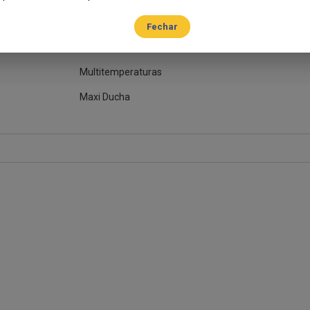
5500 watts
Sim
Multitemperaturas
Maxi Ducha