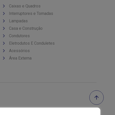
Caixas e Quadros
Interruptores e Tomadas
Lampadas
Casa e Construção
Condutores
Eletrodutos E Conduletes
Acessórios
Área Externa