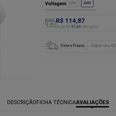
Voltagem
110V
220V
R$ 114,87
2
x de R$
57,44
sem juros
Frete e Prazos
DESCRIÇÃO
FICHA TÉCNICA
AVALIAÇÕES