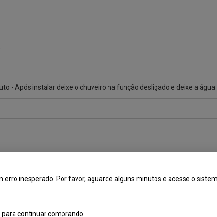
)
duto - Após instalar deixe o chuveiro na função desligado e deixe a água
 erro inesperado. Por favor, aguarde alguns minutos e acesse o sist
Branco
127V ou 220V
i para continuar comprando.
Lorenzetti