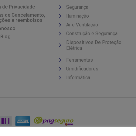
a de Privacidade
Segurança
cas de Cancelamento,
Iluminação
ções e reembolsos
Ar e Ventilação
onosco
Construção e Segurança
 Blog
Dispositivos De Proteção
Elétrica
Ferramentas
Umidificadores
Informática