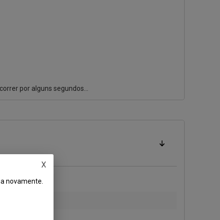
 correr por alguns segundos...
X
ema novamente.