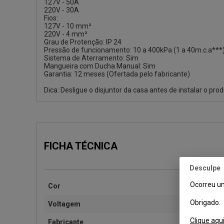
127V - 50A
220V - 30A
Fios:
127V - 10 mm²
220V - 4 mm²
Grau de Protenção: IP 24
Pressão de funcionamento: 10 a 400kPa (1 a 40m.c.a***
Sistema de Aterramento: Sim
Mangueira com Ducha Manual: Sim
Garantia: 12 meses (Ofertada pelo fabricante)
Dica: Desligue o disjuntor da casa antes de instalar o pro
FICHA TÉCNICA
Desculpe
Ocorreu um
Cor
Obrigado.
Voltagem
Clique aqu
Fabricante