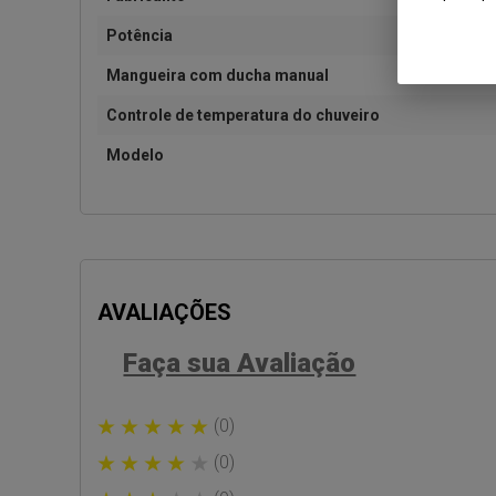
Potência
Mangueira com ducha manual
Controle de temperatura do chuveiro
Modelo
AVALIAÇÕES
Faça sua Avaliação
(0)
(0)