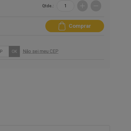
Qtde.:
Comprar
Não sei meu CEP
OK