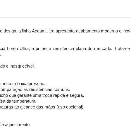
 design, a linha Acqua Ultra apresenta acabamento moderno e inovad
cia Loren Ultra, a primeira resistência plana do mercado. Trata-


o e inesquecível.

smo com baixa pressão.

 comparação as resistências comuns.

ucho que garante uma troca rápida e segura.

sa da temperatura.

raturas ao alcance das mãos (uso opcional).

de aquecimento.
