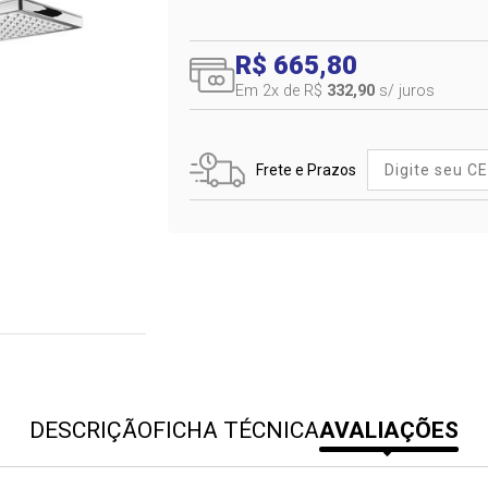
R$ 665,80
Em 2
x de R$
332,90
s/ juros
Frete e Prazos
DESCRIÇÃO
FICHA TÉCNICA
AVALIAÇÕES