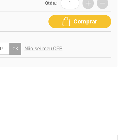
Qtde.:
Comprar
Não sei meu CEP
OK