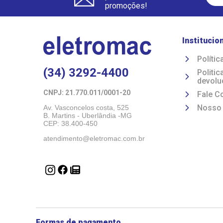
promoções!
Institucio
Polític
(34) 3292-4400
Politi
devolu
CNPJ: 21.770.011/0001-20 
Fale C
Nosso
Av. Vasconcelos costa, 525
B. Martins - Uberlândia -MG 
CEP: 38.400-450
atendimento@eletromac.com.br
Formas de pagamento