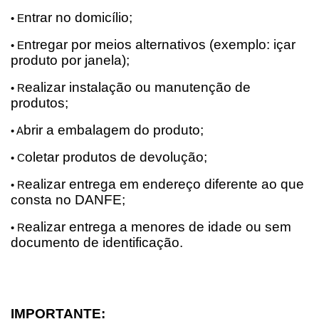
ntrar no domicílio;
• E
ntregar por meios alternativos (exemplo: içar 
• E
produto por janela);
ealizar instalação ou manutenção de 
• R
produtos;
brir a embalagem do produto;
• A
oletar produtos de devolução;
• C
ealizar entrega em endereço diferente ao que 
• R
consta no DANFE;
ealizar entrega a menores de idade ou sem 
• R
documento de identificação.
IMPORTANTE: